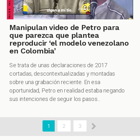
Manipulan video de Petro para
que parezca que plantea
reproducir ‘el modelo venezolano
en Colombia’
Se trata de unas declaraciones de 2017
cortadas, descontextualizadas y montadas
sobre una grabación reciente. En esa
oportunidad, Petro en realidad estaba negando
sus intenciones de seguir los pasos...
aginación
Siguiente
Página
1
Page
2
Page
3
actual
página