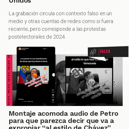
Unidos
La grabación circula con contexto falso en un
medio y otras cuentas de redes como si fuera
ALES
FALSO FALSO FALSO FALSO FALSO FALSO FALSO
reciente, pero corresponde a las protestas
postelectorales de 2024.
Falso
CAST
Montaje acomoda audio de Petro
para que parezca decir que va a
expropiar “al estilo de Chávez”