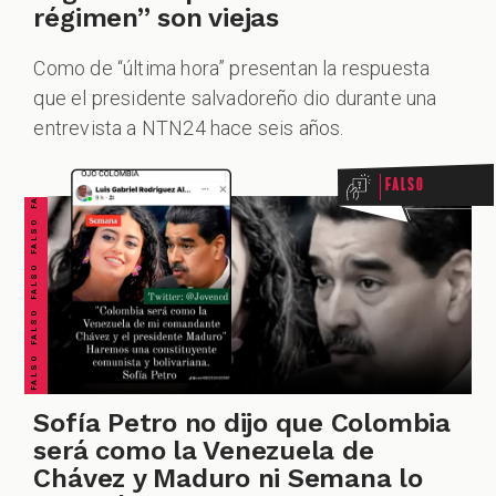
régimen” son viejas
Como de “última hora” presentan la respuesta
FALSO FALSO FALSO FALSO FALSO FALSO FALSO
que el presidente salvadoreño dio durante una
entrevista a NTN24 hace seis años.
Falso
Sofía Petro no dijo que Colombia
será como la Venezuela de
Chávez y Maduro ni Semana lo