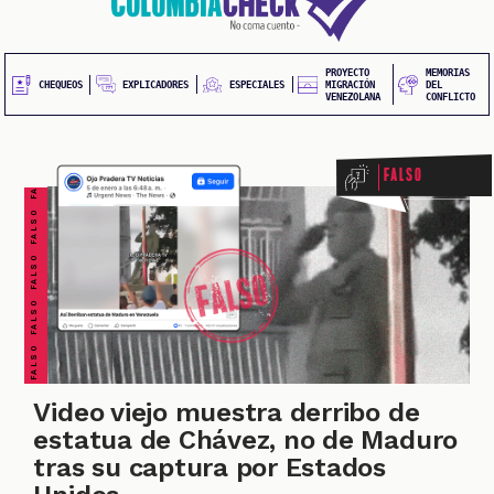
20
contenido
principal
UEOS
PROYECTO
MEMORIAS
FALSO FALSO FALSO FALSO FALSO FALSO FALSO
EXPLICADORES
CHEQUEOS
ESPECIALES
MIGRACIÓN
DEL
VENEZOLANA
CONFLICTO
Falso
ONES
Video viejo muestra derribo de
estatua de Chávez, no de Maduro
tras su captura por Estados