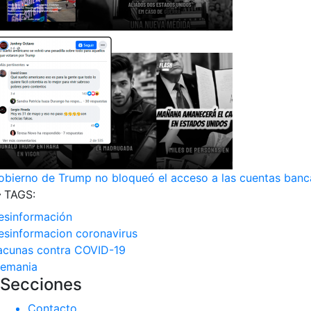
obierno de Trump no bloqueó el acceso a las cuentas banc
TAGS:
esinformación
esinformacion coronavirus
acunas contra COVID-19
lemania
Secciones
Contacto