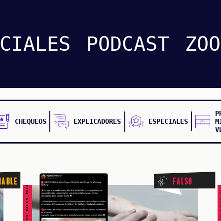
CIALES
PODCAST
ZOO
P
CHEQUEOS
EXPLICADORES
ESPECIALES
M
V
FALSO FALSO FALSO FALSO FALSO FALSO FALSO
FALSO FALSO FALSO F
nable
Falso