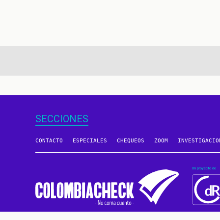
aginación
SECCIONES
CONTACTO
ESPECIALES
CHEQUEOS
ZOOM
INVESTIGACIO
Un proyecto de