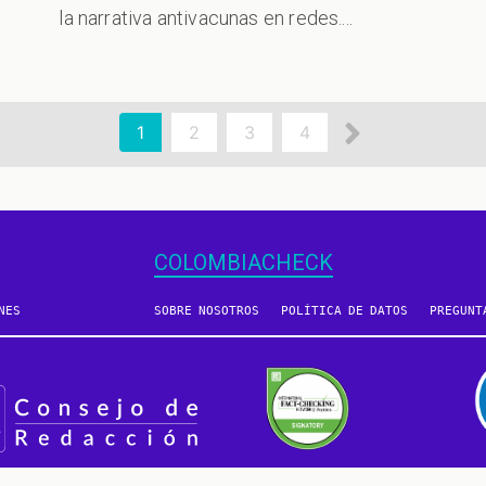
la narrativa antivacunas en redes....
Siguient
Página
1
Page
2
Page
3
Page
4
actual
página
COLOMBIACHECK
NES
SOBRE NOSOTROS
POLÍTICA DE DATOS
PREGUNT