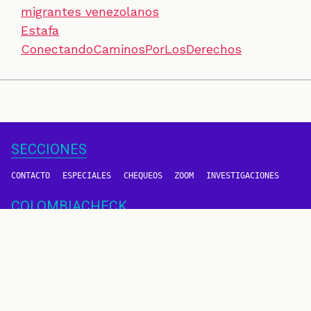
migrantes venezolanos
Estafa
ConectandoCaminosPorLosDerechos
SECCIONES
CONTACTO
ESPECIALES
CHEQUEOS
ZOOM
INVESTIGACIONES
COLOMBIACHECK
SOBRE NOSOTROS
POLÍTICA DE DATOS
PREGUNTAS FRECUENTES
METODOLOGÍA
TÉRMINOS Y CONDICIONES
Un proyecto de