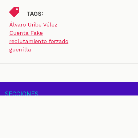
TAGS:
Álvaro Uribe Vélez
Cuenta Fake
reclutamiento forzado
guerrilla
SECCIONES
CONTACTO
ESPECIALES
CHEQUEOS
ZOOM
INVESTIGACIONES
COLOMBIACHECK
SOBRE NOSOTROS
POLÍTICA DE DATOS
PREGUNTAS FRECUENTES