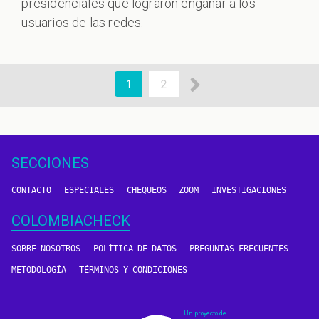
presidenciales que lograron engañar a los
usuarios de las redes.
aginación
Siguiente
Página
1
Page
2
actual
página
SECCIONES
CONTACTO
ESPECIALES
CHEQUEOS
ZOOM
INVESTIGACIONES
COLOMBIACHECK
SOBRE NOSOTROS
POLÍTICA DE DATOS
PREGUNTAS FRECUENTES
METODOLOGÍA
TÉRMINOS Y CONDICIONES
Un proyecto de