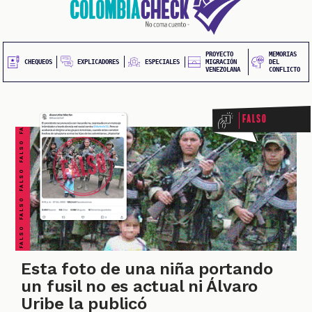
al
2
contenido
principal
PROYECTO
MEMORIAS
UEOS
FALSO FALSO FALSO FALSO FALSO FALSO FALSO
EXPLICADORES
CHEQUEOS
ESPECIALES
MIGRACIÓN
DEL
VENEZOLANA
CONFLICTO
Falso
ONES
Esta foto de una niña portando
un fusil no es actual ni Álvaro
Uribe la publicó