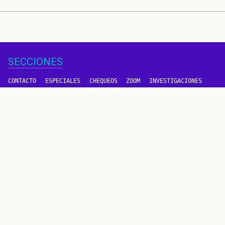
SECCIONES
CONTACTO
ESPECIALES
CHEQUEOS
ZOOM
INVESTIGACIONES
COLOMBIACHECK
SOBRE NOSOTROS
POLÍTICA DE DATOS
PREGUNTAS FRECUENTES
METODOLOGÍA
TÉRMINOS Y CONDICIONES
Un proyecto de