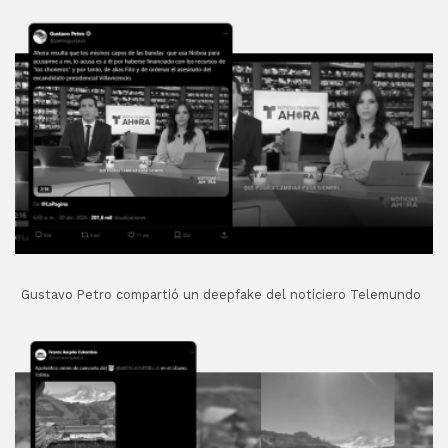
Gustavo Petro compartió un deepfake del noticiero Telemundo