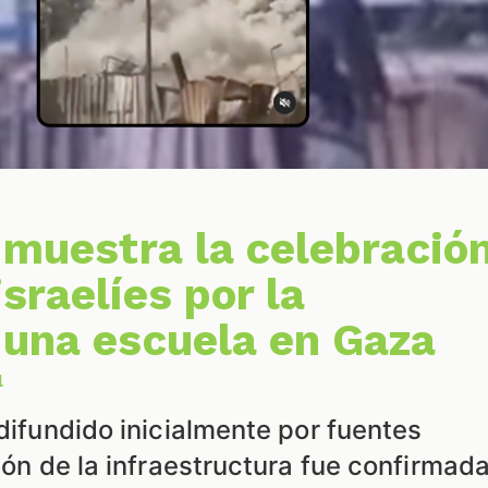
í muestra la celebració
sraelíes por la
 una escuela en Gaza
l
 difundido inicialmente por fuentes
ción de la infraestructura fue confirmad