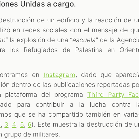
iones Unidas a cargo.
estrucción de un edificio y la reacción de u
alizó en redes sociales con el mensaje de qu
an
” la explosión de una “
escuela
” de la Agenci
a los Refugiados de Palestina en Orient
ncontramos en
, dado que aparecí
Instagram
ón dentro de las publicaciones reportadas po
la plataforma del programa
Third Party Fac
do para contribuir a la lucha contra l
amos que se ha compartido también en varia
,
,
,
,
). Este muestra la destrucción de u
2
3
4
5
6
un grupo de militares.