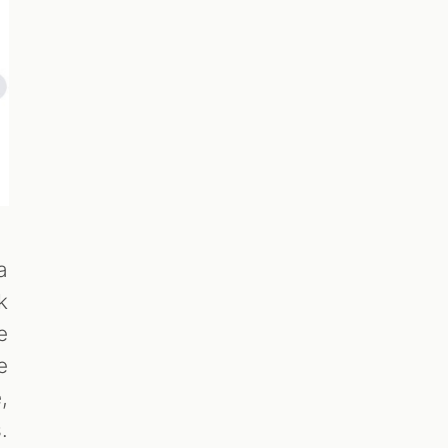
a
k
e
e
,
.