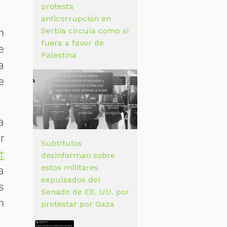
protesta
anticorrupción en
Serbia circula como si
n
fuera a favor de
e
Palestina
a
e
a
r
Subtítulos
t
desinforman sobre
estos militares
a
expulsados del
s
Senado de EE. UU. por
n
protestar por Gaza