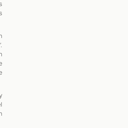
s
s
n
.
n
e
e
y
l
n