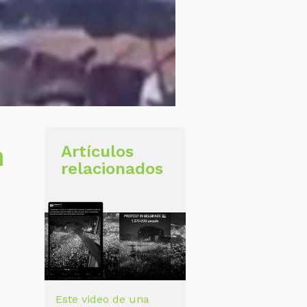
n
Artículos
relacionados
a
Este video de una