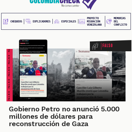
20
contenido
principal
UEOS
PROYECTO
MEMORIAS
FALSO FALSO FALSO FALSO FALSO FALSO FALSO
EXPLICADORES
CHEQUEOS
ESPECIALES
MIGRACIÓN
DEL
VENEZOLANA
CONFLICTO
Falso
ONES
Gobierno Petro no anunció 5.000
millones de dólares para
reconstrucción de Gaza