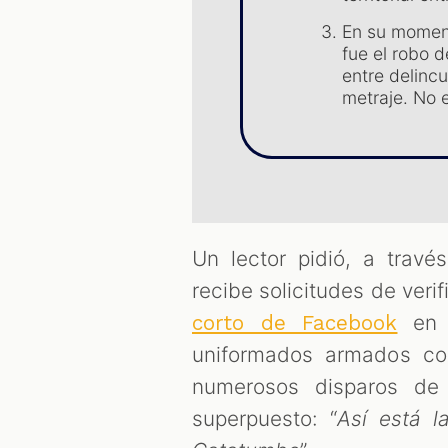
En su moment
fue el robo 
entre delinc
metraje. No e
Un lector pidió, a trav
recibe solicitudes de veri
en 
corto de Facebook
uniformados armados cor
numerosos disparos de 
superpuesto: “
Así está l