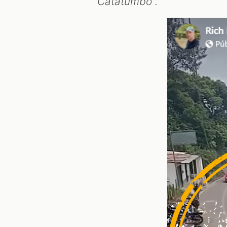
Catatumbo
”.