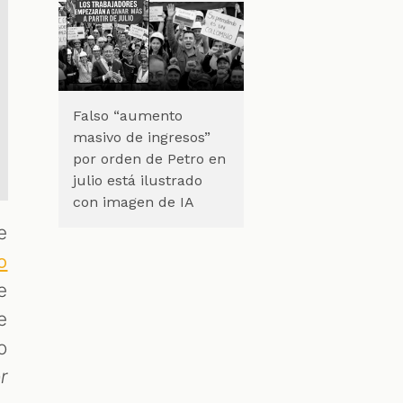
Falso “aumento
masivo de ingresos”
por orden de Petro en
julio está ilustrado
con imagen de IA
e
o
e
e
o
r