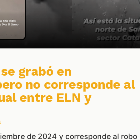
 se grabó en
ero no corresponde al
ual entre ELN y
l
viembre de 2024 y corresponde al robo