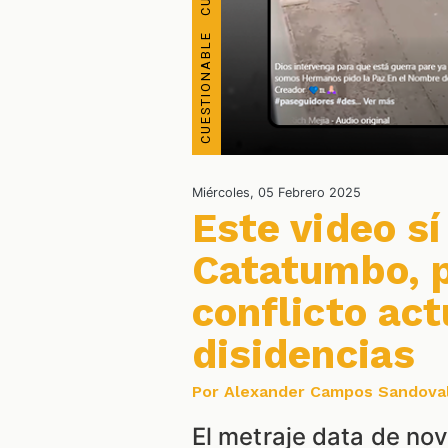
Miércoles, 05 Febrero 2025
Este video sí
Catatumbo, p
conflicto act
disidencias
Por Alexander Campos Sandova
El metraje data de no