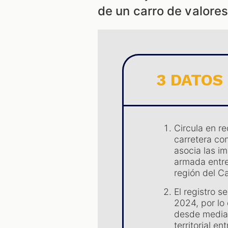
de un carro de valore
3 DATOS
Circula en r
carretera co
asocia las i
armada entre
región del C
El registro 
2024, por lo
desde mediad
territorial e