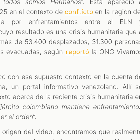
al todos somos Hermanos
”. Esta apareció 
25 en el contexto de
en la región de
conflicto
ada por enfrentamientos entre el ELN 
cuyo resultado es una crisis humanitaria que 
 más de 53.400 desplazados, 31.300 persona
as evacuadas, según
la ONG Vivamo
reportó
icó con ese supuesto contexto en la cuenta d
na, un portal informativo venezolano. Allí s
texto acerca de la reciente crisis humanitaria e
jército colombiano mantiene enfrentamiento
ner el orden
”.
l origen del video, encontramos que realment