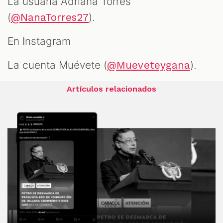
La usuaria Adriana Torres
(
).
@NanaTorres27
En Instagram
La cuenta Muévete (
).
@Mueveteygana
Artículos relacionados