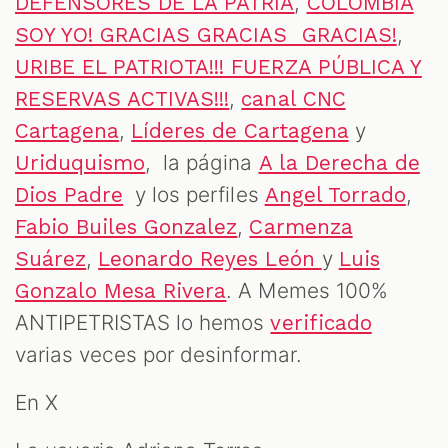
,
DEFENSORES DE LA PATRIA
COLOMBIA
,
SOY YO! GRACIAS GRACIAS GRACIAS!
URIBE EL PATRIOTA!!! FUERZA PÚBLICA Y
,
RESERVAS ACTIVAS!!!
canal CNC
,
y
Cartagena
Líderes de Cartagena
, la página
Uriduquismo
A la Derecha de
y los perfiles
,
Dios Padre
Angel Torrado
,
Fabio Builes Gonzalez
Carmenza
,
y
Suárez
Leonardo Reyes León
Luis
. A Memes 100%
Gonzalo Mesa Rivera
ANTIPETRISTAS lo hemos
verificado
varias veces por desinformar.
En X