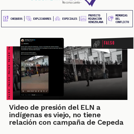
20
contenido
principal
UEOS
PROYECTO
MEMORIAS
FALSO FALSO FALSO FALSO FALSO FALSO FALSO
EXPLICADORES
CHEQUEOS
ESPECIALES
MIGRACIÓN
DEL
VENEZOLANA
CONFLICTO
Falso
ONES
Video de presión del ELN a
indígenas es viejo, no tiene
relación con campaña de Cepeda