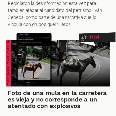
Reciclaron la desinformación esta vez para
también atacar al candidato del petrismo, Iván
FALSO FALSO FALSO FALSO FALSO FALSO FALSO
Cepeda, como parte de una narrativa que lo
vincula con grupos guerrilleros.
Falso
CUESTIONABLE CUESTIONABLE CUESTIONABLE CUESTIONABLE CUESTIONABLE CUESTIONABLE CUESTIONABLE
Foto de una mula en la carretera
es vieja y no corresponde a un
atentado con explosivos