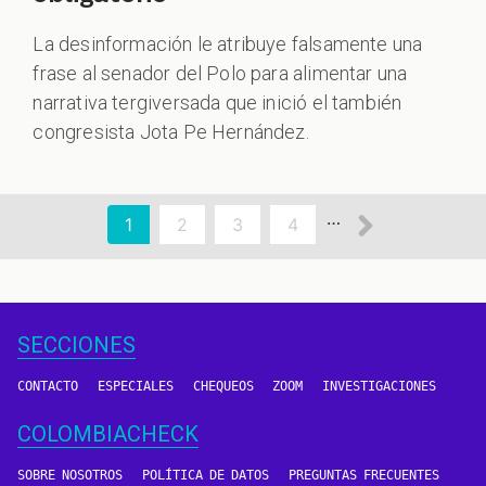
La desinformación le atribuye falsamente una
frase al senador del Polo para alimentar una
narrativa tergiversada que inició el también
congresista Jota Pe Hernández.
aginación
Siguien
…
Página
1
Page
2
Page
3
Page
4
actual
página
SECCIONES
CONTACTO
ESPECIALES
CHEQUEOS
ZOOM
INVESTIGACIONES
COLOMBIACHECK
SOBRE NOSOTROS
POLÍTICA DE DATOS
PREGUNTAS FRECUENTES