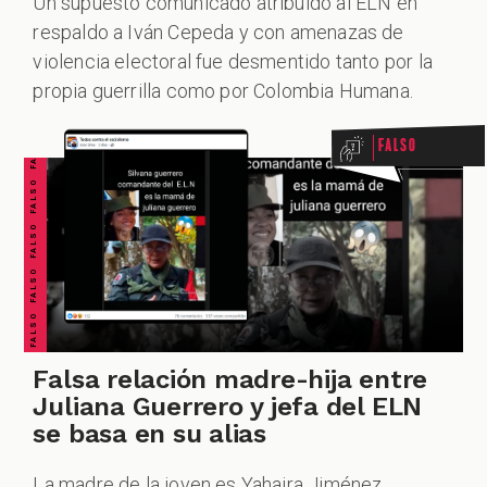
Un supuesto comunicado atribuido al ELN en
respaldo a Iván Cepeda y con amenazas de
ZOOM
FALSO FALSO FALSO FALSO FALSO FALSO FALSO
violencia electoral fue desmentido tanto por la
propia guerrilla como por Colombia Humana.
Falso
Falsa relación madre-hija entre
Juliana Guerrero y jefa del ELN
se basa en su alias
La madre de la joven es Yahaira Jiménez,