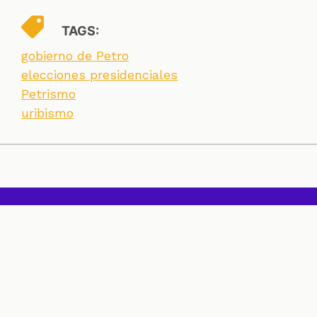
TAGS:
gobierno de Petro
elecciones presidenciales
Petrismo
uribismo
SECCIONES
CONTACTO
ESPECIALES
CHEQUEOS
ZOOM
INVESTIGACIONES
COLOMBIACHECK
SOBRE NOSOTROS
POLÍTICA DE DATOS
PREGUNTAS FRECUENTES