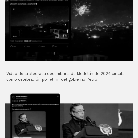
Video de la alborada decembrina de Medellín de 2024 circula
como celebración por el fin del gobierno Petro