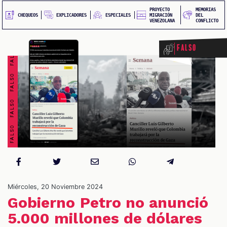
FALSO FALSO FALSO FALSO FALSO FALSO FALSO FALSO
PROYECTO
MEMORIAS
EXPLICADORES
CHEQUEOS
ESPECIALES
MIGRACIÓN
DEL
VENEZOLANA
CONFLICTO
Falso
S
Miércoles, 20 Noviembre 2024
Gobierno Petro no anunció
5.000 millones de dólares