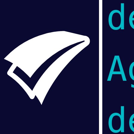
d
A
d