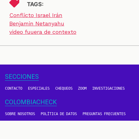
TAGS:
Conflicto Israel Irán
Benjamin Netanyahu
video fuuera de contexto
SECCIONES
CONTACTO
ESPECIALES
CHEQUEOS
ZOOM
INVESTIGACIONES
COLOMBIACHECK
SOBRE NOSOTROS
POLÍTICA DE DATOS
PREGUNTAS FRECUENTES
METODOLOGÍA
TÉRMINOS Y CONDICIONES