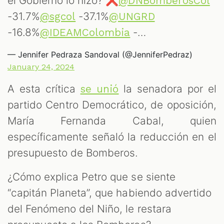
T
el Gobierno lo hizo? ❌
@DNBomberosCol
-31.7%
-37.1%
@sgcol
@UNGRD
-16.8%
-…
@IDEAMColombia
— Jennifer Pedraza Sandoval (@JenniferPedraz)
January 24, 2024
A esta crítica
la senadora por el
se unió
partido Centro Democrático, de oposición,
María Fernanda Cabal, quien
específicamente señaló la reducción en el
presupuesto de Bomberos.
¿Cómo explica Petro que se siente
“capitán Planeta”, que habiendo advertido
del Fenómeno del Niño, le restara