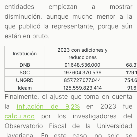
entidades empiezan a mostrar
disminución, aunque mucho menor a la
que publicó la representante, porque aún
están en bruto.
2023 con adiciones y
Institución
reducciones
DNB
91.648.536.000
68.3
SGC
197.604.370.536
129.
UNGRD
857.727.077.044
754.
Ideam
125.559.823.414
91.6
Finalmente, el ajuste que toma en cuenta
la
en 2023 fue
inflación de 9,2%
por los investigadores del
calculado
Observatorio Fiscal de la Universidad
Javeriana. En este caso, no solo se