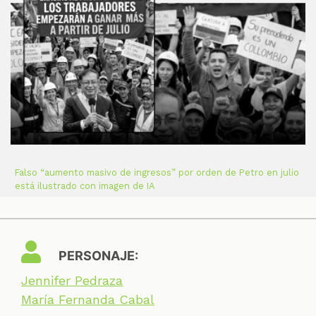
Falso “aumento masivo de ingresos” por orden de Petro en julio
está ilustrado con imagen de IA
PERSONAJE:
Jennifer Pedraza
María Fernanda Cabal