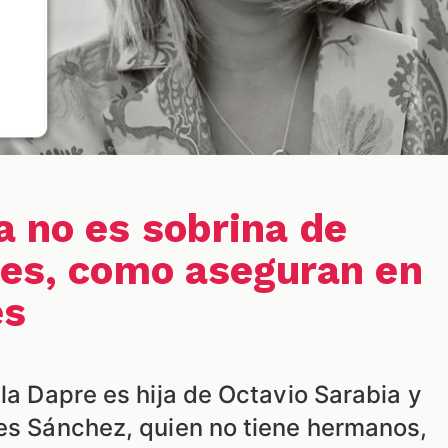
a no es sobrina de
res, como aseguran en
es
 la Dapre es hija de Octavio Sarabia y
res Sánchez, quien no tiene hermanos,