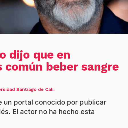
o dijo que en
s común beber sangre
rsidad Santiago de Cali.
e un portal conocido por publicar
lés. El actor no ha hecho esta