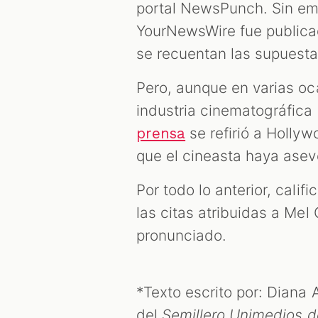
portal NewsPunch. Sin em
YourNewsWire fue public
se recuentan las supuest
Pero, aunque en varias oca
industria cinematográfic
se refirió a Holly
prensa
que el cineasta haya asev
Por todo lo anterior, cali
las citas atribuidas a Mel
pronunciado.
*Texto escrito por: Diana 
del
Semillero Unimedios de