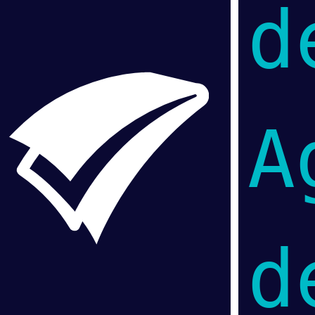
d
A
d