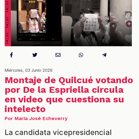
OS
Miércoles, 03 Junio 2026
Montaje de Quilcué votando
por De la Espriella circula
en video que cuestiona su
ES
intelecto
Por María José Echeverry
La candidata vicepresidencial