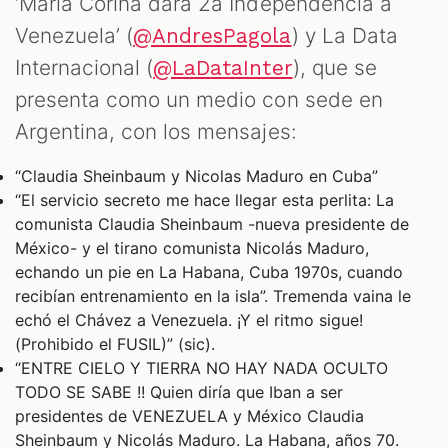
‘Maria Corina dará 2a Independencia a
Venezuela’ (
) y La Data
@AndresPagola
Internacional (
), que se
@LaDataInter
presenta como un medio con sede en
Argentina, con los mensajes:
“Claudia Sheinbaum y Nicolas Maduro en Cuba”
“El servicio secreto me hace llegar esta perlita: La
comunista Claudia Sheinbaum -nueva presidente de
México- y el tirano comunista Nicolás Maduro,
echando un pie en La Habana, Cuba 1970s, cuando
recibían entrenamiento en la isla”. Tremenda vaina le
echó el Chávez a Venezuela. ¡Y el ritmo sigue!
(Prohibido el FUSIL)” (sic).
“ENTRE CIELO Y TIERRA NO HAY NADA OCULTO
TODO SE SABE !! Quien diría que Iban a ser
presidentes de VENEZUELA y México Claudia
Sheinbaum y Nicolás Maduro. La Habana, años 70.