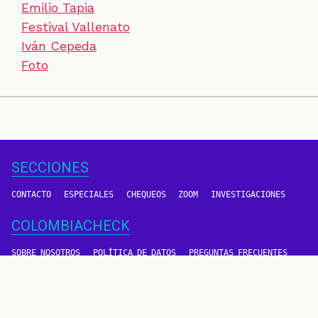
Emilio Tapia
Festival Vallenato
Iván Cepeda
Foto
SECCIONES
CONTACTO
ESPECIALES
CHEQUEOS
ZOOM
INVESTIGACIONES
COLOMBIACHECK
SOBRE NOSOTROS
POLÍTICA DE DATOS
PREGUNTAS FRECUENTES
METODOLOGÍA
TÉRMINOS Y CONDICIONES
Un proyecto de