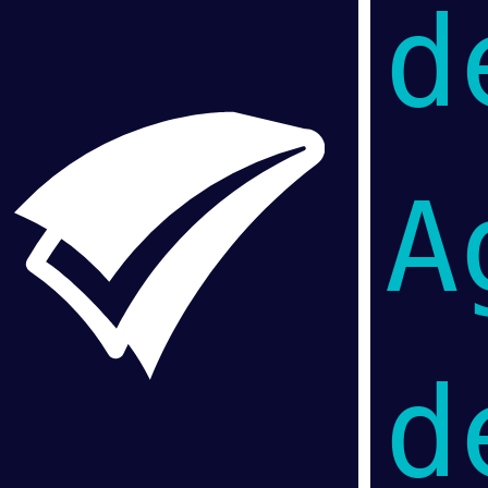
d
A
d