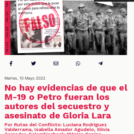
S
Martes, 10 Mayo 2022
No hay evidencias de que el
M-19 o Petro fueran los
autores del secuestro y
asesinato de Gloria Lara
Por Rutas del Conflicto: Luciana Rodríguez
Valderrama, Isabella Amador Agudelo, Silvia