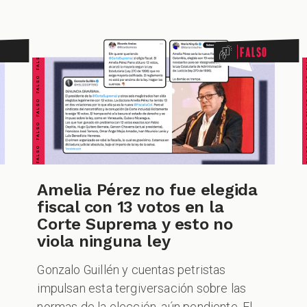
FALSO FALSO FALSO FALSO FALSO FALSO FALSO
FALSO FALSO FALSO F
Falso
Amelia Pérez no fue elegida
fiscal con 13 votos en la
Corte Suprema y esto no
viola ninguna ley
Gonzalo Guillén y cuentas petristas
impulsan esta tergiversación sobre las
normas de la elección, aún pendiente. El