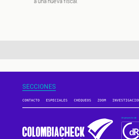
a una nueva fiscal.
aginación
SECCIONES
CONTACTO
ESPECIALES
CHEQUEOS
ZOOM
INVESTIGACIO
Un proyecto de