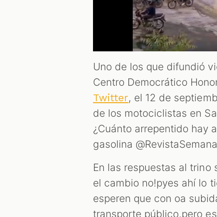
Uno de los que difundió vi
Centro Democrático Honori
, el 12 de septiemb
Twitter
de los motociclistas en Sa
¿Cuánto arrepentido hay ahí
gasolina @RevistaSemana
En las respuestas al trin
el cambio no!pyes ahí lo t
esperen que con oa subida
transporte público,pero eso