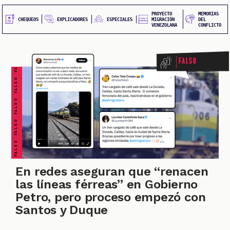
20
principal
QUEOS
PROYECTO
MEMORIAS
FALSO FALSO FALSO FALSO FALSO FALSO FALSO
EXPLICADORES
CHEQUEOS
ESPECIALES
MIGRACIÓN
DEL
VENEZOLANA
CONFLICTO
Falso
IONES
En redes aseguran que “renacen
las líneas férreas” en Gobierno
Petro, pero proceso empezó con
Santos y Duque