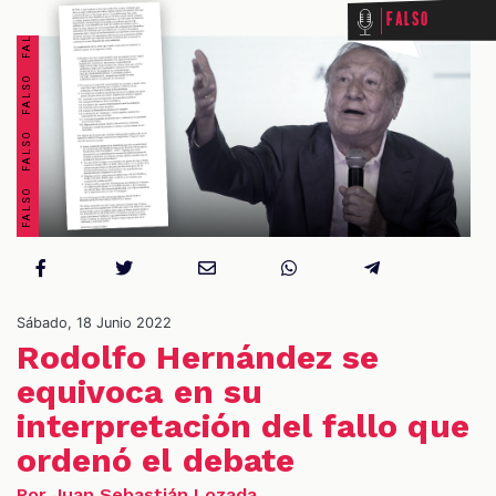
FALSO FALSO FALSO FALSO FALSO FALSO FALSO FALSO
Falso
OS
Sábado, 18 Junio 2022
Rodolfo Hernández se
equivoca en su
interpretación del fallo que
ordenó el debate
Por Juan Sebastián Lozada