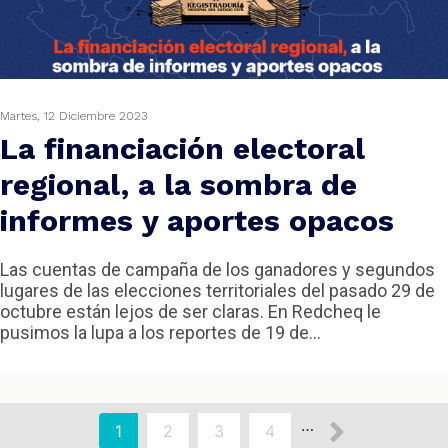
Martes, 12 Diciembre 2023
La financiación electoral
regional, a la sombra de
informes y aportes opacos
Las cuentas de campaña de los ganadores y segundos
lugares de las elecciones territoriales del pasado 29 de
octubre están lejos de ser claras. En Redcheq le
pusimos la lupa a los reportes de 19 de...
aginación
Siguien
…
Página
1
Page
2
Page
3
Page
4