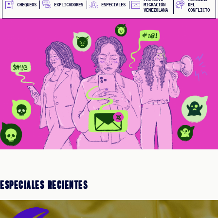
QUEOS
EXPLICADORES
CHEQUEOS
ESPECIALES
MIGRACIÓN
DEL
VENEZOLANA
CONFLICTO
IONES
IALES
Especiales Recientes