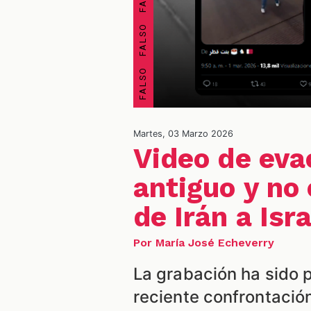
Martes, 03 Marzo 2026
Video de eva
antiguo y no
de Irán a Isr
Por María José Echeverry
La grabación ha sido 
reciente confrontació