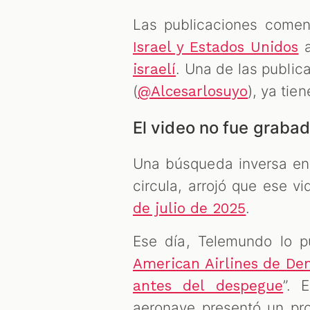
Las publicaciones come
a
Israel y Estados Unidos
. Una de las public
israelí
(
), ya tie
@Alcesarlosuyo
El video no fue grabad
Una búsqueda inversa en
circula, arrojó que ese v
.
de julio de 2025
Ese día, Telemundo lo pu
American Airlines de De
”. 
antes del despegue
aeronave presentó un pr