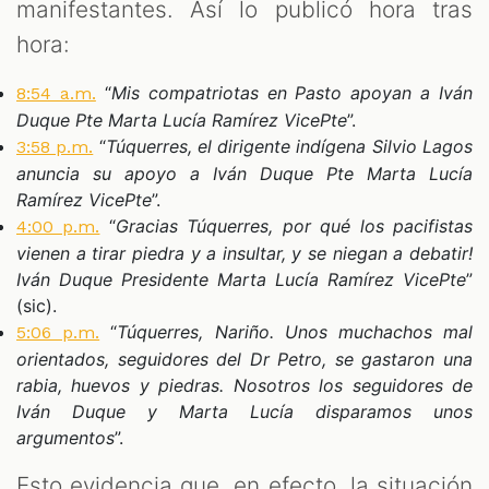
manifestantes. Así lo publicó hora tras
hora:
“
Mis compatriotas en Pasto apoyan a Iván
8:54 a.m.
Duque Pte Marta Lucía Ramírez VicePte
”.
“
Túquerres, el dirigente indígena Silvio Lagos
3:58 p.m.
anuncia su apoyo a Iván Duque Pte Marta Lucía
Ramírez VicePte
”.
“
Gracias Túquerres, por qué los pacifistas
4:00 p.m.
vienen a tirar piedra y a insultar, y se niegan a debatir!
Iván Duque Presidente Marta Lucía Ramírez VicePte
”
(sic).
“
Túquerres, Nariño. Unos muchachos mal
5:06 p.m.
orientados, seguidores del Dr Petro, se gastaron una
rabia, huevos y piedras. Nosotros los seguidores de
Iván Duque y Marta Lucía disparamos unos
argumentos
”.
Esto evidencia que, en efecto, la situación