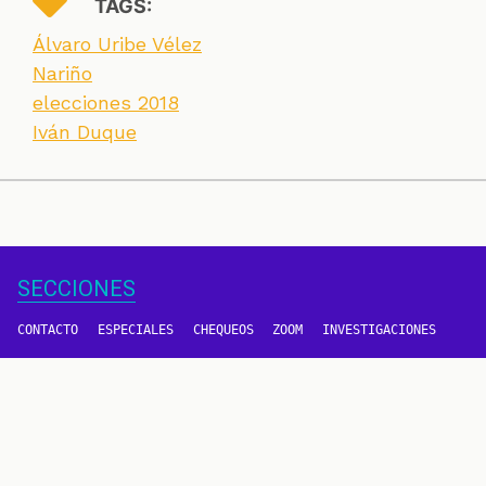
TAGS:
Álvaro Uribe Vélez
Nariño
elecciones 2018
Iván Duque
SECCIONES
CONTACTO
ESPECIALES
CHEQUEOS
ZOOM
INVESTIGACIONES
COLOMBIACHECK
SOBRE NOSOTROS
POLÍTICA DE DATOS
PREGUNTAS FRECUENTES
METODOLOGÍA
TÉRMINOS Y CONDICIONES