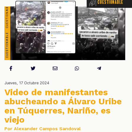
Cuestionable
OS
Jueves, 17 Octubre 2024
Video de manifestantes
abucheando a Álvaro Uribe
en Túquerres, Nariño, es
viejo
Por Alexander Campos Sandoval