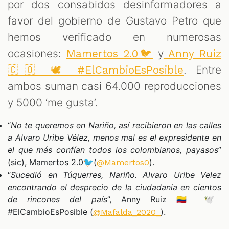
por dos consabidos desinformadores a
favor del gobierno de Gustavo Petro que
hemos verificado en numerosas
ocasiones:
y
Mamertos 2.0🐦
Anny Ruiz
. Entre
🇨🇴 🕊 #ElCambioEsPosible
ambos suman casi 64.000 reproducciones
y 5000 ‘me gusta’.
“
No te queremos en Nariño, así recibieron en las calles
a Alvaro Uribe Vélez, menos mal es el expresidente en
el que más confían todos los colombianos, payasos
”
(sic), Mamertos 2.0🐦(
).
@Mamertos0
“
Sucedió en Túquerres, Nariño. Alvaro Uribe Velez
encontrando el desprecio de la ciudadanía en cientos
de rincones del país
”, Anny Ruiz 🇨🇴 🕊
#ElCambioEsPosible (
).
@Mafalda_2020_