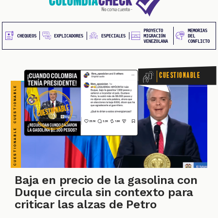
CUESTIONABLE CUESTIONABLE CUESTIONABLE CUESTIONABLE CUESTIONABLE CUESTIONABLE CUESTIONABLE
20
contenido
principal
UEOS
PROYECTO
MEMORIAS
EXPLICADORES
CHEQUEOS
ESPECIALES
MIGRACIÓN
DEL
VENEZOLANA
CONFLICTO
Cuestionable
ONES
Baja en precio de la gasolina con
Duque circula sin contexto para
criticar las alzas de Petro