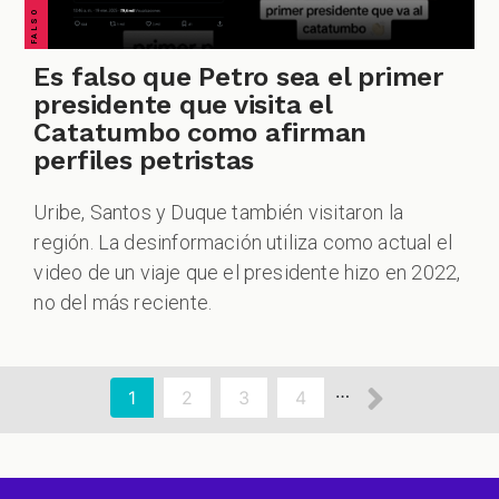
Es falso que Petro sea el primer
presidente que visita el
Catatumbo como afirman
perfiles petristas
Uribe, Santos y Duque también visitaron la
región. La desinformación utiliza como actual el
video de un viaje que el presidente hizo en 2022,
no del más reciente.
aginación
Siguien
…
Página
1
Page
2
Page
3
Page
4
actual
página