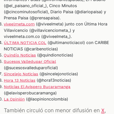
(@el_paisano_oficial_), Cinco Minutos
(@cincominutosoficial), Diario Paisa (@diariopaisa) y
Prensa Paisa (@prensapaisa).
(@viveelmeta) junto con Última Hora
viveelmeta.com
Villavicencio (@villavicenciometa_) y
viveelmeta.com.co (@viveelmeta_).
(@ultimanoticiacol) con CARIBE
ÚLTIMA NOTICIA COL
NOTICIAS (@caribenoticias)
(@quindionoticias)
Quindío Noticias
Sucesos Valledupar Oficial
(@sucesosvalleduparoficial)
(@sincelejonoticias)
Sincelejo Noticias
(@hora13noticias)
Hora 13 Noticias
Noticias El Avispero Bucaramanga
(@elavisperobucaramanga)
(@laopinioncolombia)
La Opinión
También circuló con menor difusión en
,
X