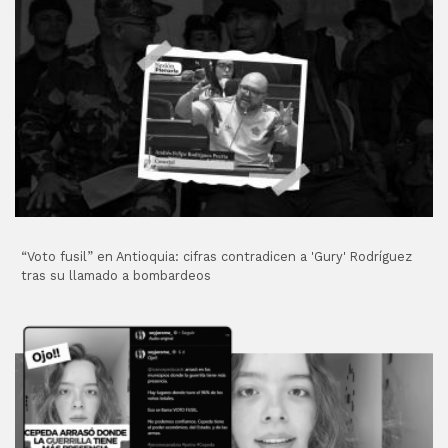
“Voto fusil” en Antioquia: cifras contradicen a 'Gury' Rodríguez
tras su llamado a bombardeos