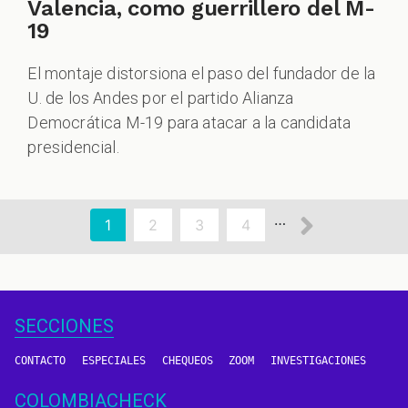
Valencia, como guerrillero del M-
19
El montaje distorsiona el paso del fundador de la
U. de los Andes por el partido Alianza
Democrática M-19 para atacar a la candidata
presidencial.
aginación
Siguien
…
Página
1
Page
2
Page
3
Page
4
actual
página
SECCIONES
CONTACTO
ESPECIALES
CHEQUEOS
ZOOM
INVESTIGACIONES
COLOMBIACHECK