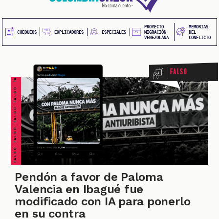
20
contenido
principal
UEOS
PROYECTO
MEMORIAS
FALSO FALSO FALSO FALSO FALSO FALSO FALSO
EXPLICADORES
CHEQUEOS
ESPECIALES
MIGRACIÓN
DEL
VENEZOLANA
CONFLICTO
Falso
ONES
Pendón a favor de Paloma
Valencia en Ibagué fue
modificado con IA para ponerlo
en su contra