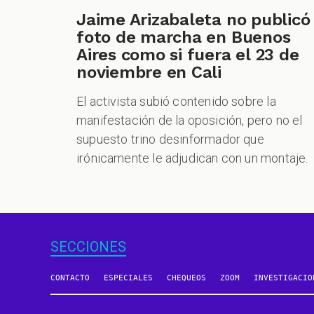
Jaime Arizabaleta no publicó
foto de marcha en Buenos
Aires como si fuera el 23 de
noviembre en Cali
El activista subió contenido sobre la
manifestación de la oposición, pero no el
supuesto trino desinformador que
irónicamente le adjudican con un montaje.
SECCIONES
CONTACTO
ESPECIALES
CHEQUEOS
ZOOM
INVESTIGACIO