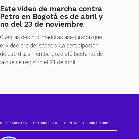
Este video de marcha contra
Petro en Bogotá es de abril y
no del 23 de noviembre
Cuentas desinformadoras aseguraron que
el video era del sábado. La participación
de ese día, sin embargo, distó bastante de
la que se registró el 21 de abril.
AS FRECUENTES
METODOLOGÍA
TÉRMINOS Y CONDICIONES