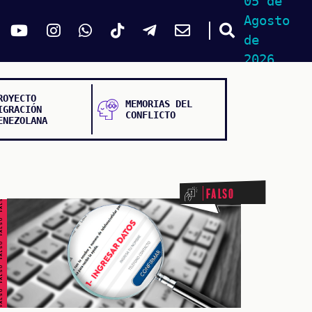
05 de
Agosto
de
2026
ROYECTO
MEMORIAS DEL
IGRACIÓN
CONFLICTO
ENEZOLANA
ALSO FALSO FALSO FALSO
Falso