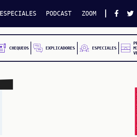
ESPECIALES
PODCAST
ZOOM
P
CHEQUEOS
EXPLICADORES
ESPECIALES
M
V
FALSO FALSO FALSO F