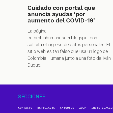
Cuidado con portal que
anuncia ayudas ‘por
aumento del COVID-19’
La página
colombiahumanosder.blogspot.com
solicita el ingreso de datos personales. El
sitio web es tan falso que usa un logo de
Colombia Humana junto a una foto de Iván
Duque.
SECCIONES
CONTACTO
ESPECIALES
CHEQUEOS
ZOOM
INVESTIGACIO