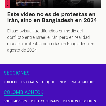
Este video no es de protestas en
Irán, sino en Bangladesh en 2024
El audiovisual fue difundido en medio del
conflicto entre Israel e Irán, pero en realidad
muestra protestas ocurridas en Bangladesh en
agosto de 2024.
SECCIONES
CONTACTO
ESPECIALES
CHEQUEOS
ZOOM
INVESTIGACIONES
COLOMBIACHECK
SOBRE NOSOTROS
POLÍTICA DE DATOS
PREGUNTAS FRECUENTES