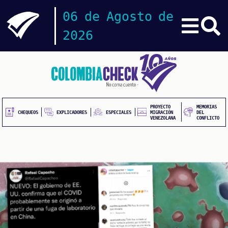
06 de Agosto de
2026
Pasar
CHEQUEOS
al
contenido
principal
INVESTIGACIONES
PROYECTO
MEMORIAS
EXPLICADORES
CHEQUEOS
ESPECIALES
MIGRACIÓN
DEL
VENEZOLANA
CONFLICTO
ESPECIALES
PODCAST
ZOOM