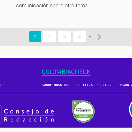
comunicación sobre otro tema.
Siguien
…
Página
1
Page
2
Page
3
Page
4
actual
página
COLOMBIACHECK
NES
SOBRE NOSOTROS
POLÍTICA DE DATOS
PREGUNT