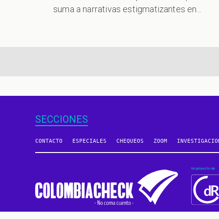
suma a narrativas estigmatizantes en...
aginación
SECCIONES
CONTACTO
ESPECIALES
CHEQUEOS
ZOOM
INVESTIGACIO
Un proyecto de