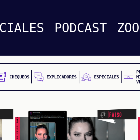
CIALES
PODCAST
ZOO
P
CHEQUEOS
EXPLICADORES
ESPECIALES
M
V
FALSO FALSO FALSO FALSO FALSO FALSO FALSO
FALSO FALSO FALSO F
Falso