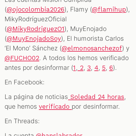
(
), Flamy (
),
@ojocolombia2026
@flamihup
MikyRodríguezOficial
(
), MuyEnojado
@MikyRodriguezO1
(
), El humorista Carlos
@MuyEnojadoSoy
‘El Mono’ Sánchez (
) y
@elmonosanchezof
. A todos los hemos verificado
@FUCHO02
antes por desinformar (
,
,
,
,
,
).
1
2
3
4
5
6
En Facebook:
La página de noticias
,
Soledad 24 horas
que hemos
por desinformar.
verificado
En Threads:
La cuenta
.
@hanslabrador