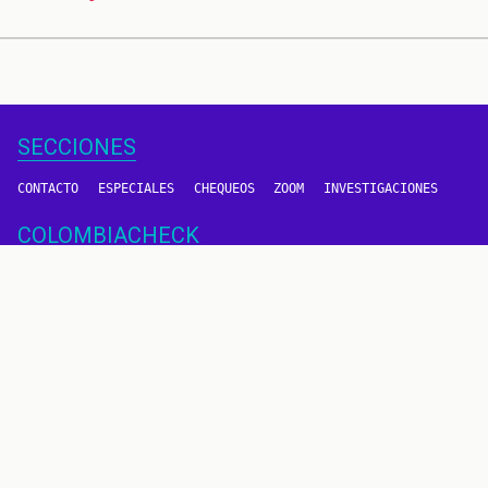
SECCIONES
CONTACTO
ESPECIALES
CHEQUEOS
ZOOM
INVESTIGACIONES
COLOMBIACHECK
SOBRE NOSOTROS
POLÍTICA DE DATOS
PREGUNTAS FRECUENTES
METODOLOGÍA
TÉRMINOS Y CONDICIONES
Un proyecto de