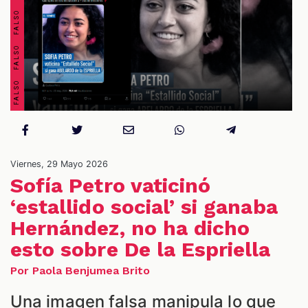
OS
Viernes, 29 Mayo 2026
Sofía Petro vaticinó
‘estallido social’ si ganaba
Hernández, no ha dicho
ES
esto sobre De la Espriella
Por Paola Benjumea Brito
Una imagen falsa manipula lo que