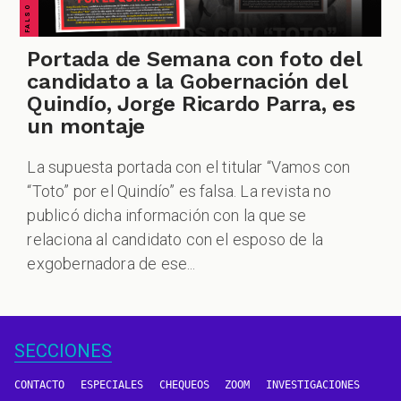
Portada de Semana con foto del
candidato a la Gobernación del
Quindío, Jorge Ricardo Parra, es
un montaje
La supuesta portada con el titular “Vamos con
“Toto” por el Quindío” es falsa. La revista no
publicó dicha información con la que se
relaciona al candidato con el esposo de la
exgobernadora de ese...
SECCIONES
CONTACTO
ESPECIALES
CHEQUEOS
ZOOM
INVESTIGACIONES