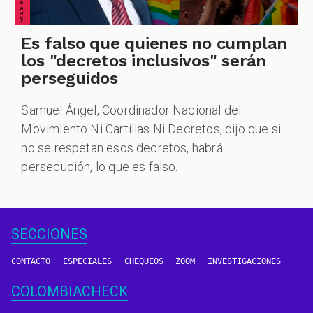
Es falso que quienes no cumplan
los "decretos inclusivos" serán
perseguidos
Samuel Ángel, Coordinador Nacional del
Movimiento Ni Cartillas Ni Decretos, dijo que si
no se respetan esos decretos, habrá
persecución, lo que es falso.
SECCIONES
CONTACTO
ESPECIALES
CHEQUEOS
ZOOM
INVESTIGACIONES
COLOMBIACHECK