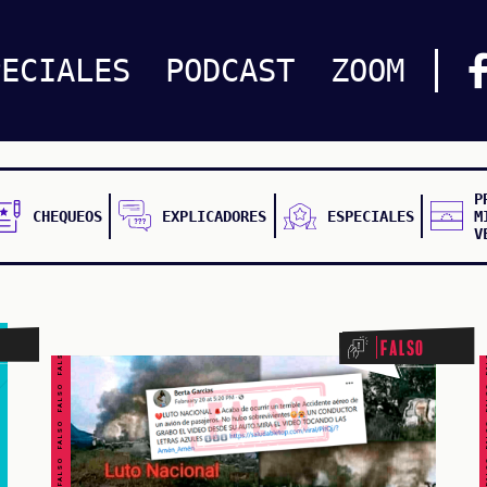
PECIALES
PODCAST
ZOOM
P
CHEQUEOS
EXPLICADORES
ESPECIALES
M
V
FALSO FALSO FALSO FALSO FALSO FALSO FALSO
FALSO FALSO FALSO F
Falso