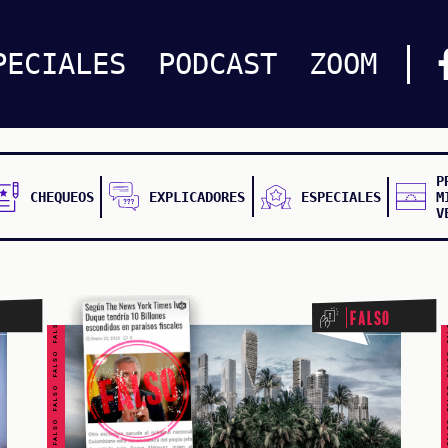
PECIALES
PODCAST
ZOOM
P
CHEQUEOS
EXPLICADORES
ESPECIALES
M
V
FALSO FALSO FALSO FALSO FALSO FALSO FALSO
FALSO FALSO FALSO F
Falso