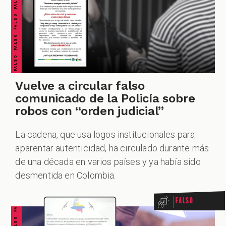
FALSO FALSO FALSO FALSO FALSO FALSO FALSO
ESPECIALES
PODCAST
Vuelve a circular falso
comunicado de la Policía sobre
robos con “orden judicial”
La cadena, que usa logos institucionales para
ZOOM
aparentar autenticidad, ha circulado durante más
FALSO FALSO FALSO FALSO FALSO FALSO FALSO
de una década en varios países y ya había sido
desmentida en Colombia.
Falso