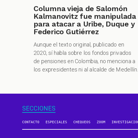
Columna vieja de Salomón
Kalmanovitz fue manipulada
para atacar a Uribe, Duque y
Federico Gutiérrez
Aunque el texto original, publicado en
2020, sí habla sobre los fondos privados
de pensiones en Colombia, no menciona a
los expresidentes ni al alcalde de Medellín.
SECCIONES
CONTACTO
ESPECIALES
CHEQUEOS
ZOOM
INVESTIGACIO