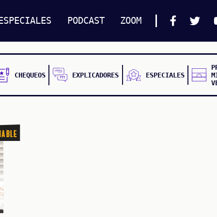
ESPECIALES
PODCAST
ZOOM
P
CHEQUEOS
EXPLICADORES
ESPECIALES
M
V
nable