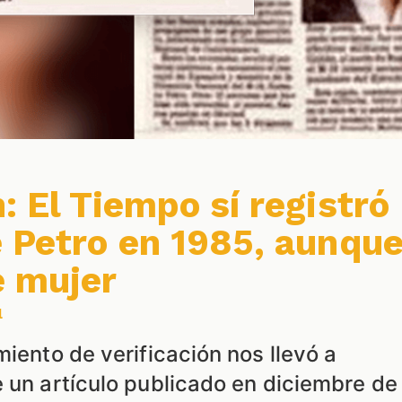
: El Tiempo sí registró
e Petro en 1985, aunqu
e mujer
l
miento de verificación nos llevó a
e un artículo publicado en diciembre de