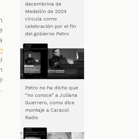
decembrina de
Medellín de 2024
circula como
n
celebración por el fin
e
del gobierno Petro
a
n
l
n
e
Petro no ha dicho que
.
“no conoce” a Juliana
Guerrero, como dice
montaje a Caracol
Radio