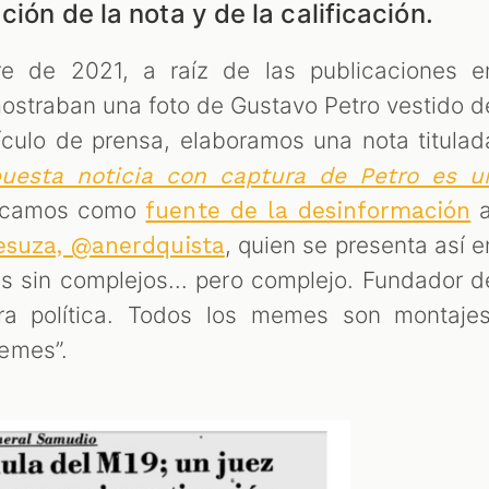
ción de la nota y de la calificación.
re de 2021, a raíz de las publicaciones e
straban una foto de Gustavo Petro vestido d
ículo de prensa, elaboramos una nota titulad
puesta noticia con captura de Petro es u
ubicamos como
a
fuente de la desinformación
, quien se presenta así e
esuza, @anerdquista
as sin complejos... pero complejo. Fundador d
ira política. Todos los memes son montajes
emes”.