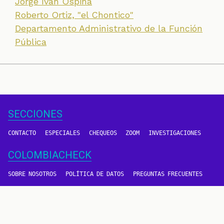
Jorge Iván Ospina
Roberto Ortiz, "el Chontico"
Departamento Administrativo de la Función
Pública
SECCIONES
CONTACTO
ESPECIALES
CHEQUEOS
ZOOM
INVESTIGACIONES
COLOMBIACHECK
SOBRE NOSOTROS
POLÍTICA DE DATOS
PREGUNTAS FRECUENTES
METODOLOGÍA
TÉRMINOS Y CONDICIONES
Un proyecto de